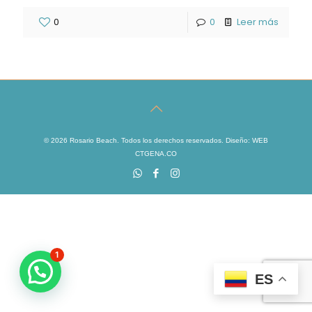
0
0
Leer más
© 2026 Rosario Beach. Todos los derechos reservados. Diseño:
WEB
CTGENA.CO
1
ES