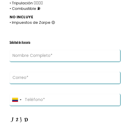
• Tripulación 👮‍♂️👮‍♂️
• Combustible ⛽
NO INCLUYE
• Impuestos de Zarpe 🟡
Solicitud de Asesoría